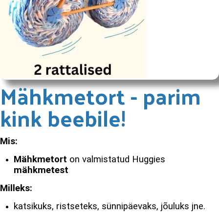
Mähkmetort - parim
kink beebile!
Mis:
Mähkmetort
on valmistatud Huggies
mähkmetest
Milleks:
katsikuks, ristseteks, sünnipäevaks, jõuluks jne.