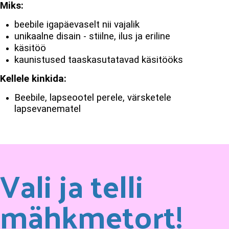
Miks:
beebile igapäevaselt nii vajalik
unikaalne disain - stiilne, ilus ja eriline
käsitöö
kaunistused taaskasutatavad käsitööks
Kellele kinkida:
Beebile, lapseootel perele, värsketele
lapsevanematel
Vali ja telli
mähkmetort!