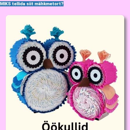
MIKS tellida siit mähkmetort?