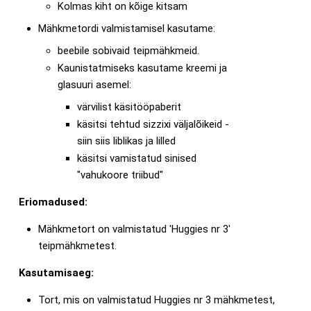
Kolmas kiht on kõige kitsam
Mähkmetordi valmistamisel kasutame:
beebile sobivaid teipmähkmeid.
Kaunistatmiseks kasutame kreemi ja
glasuuri asemel:
värvilist käsitööpaberit
käsitsi tehtud sizzixi väljalõikeid -
siin siis liblikas ja lilled
käsitsi vamistatud sinised
"vahukoore triibud"
Eriomadused:
Mähkmetort on valmistatud 'Huggies nr 3'
teipmähkmetest.
Kasutamisaeg:
Tort, mis on valmistatud Huggies nr 3 mähkmetest,