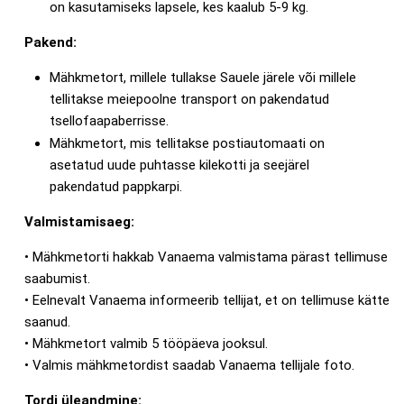
on kasutamiseks lapsele, kes kaalub 5-9 kg.
Pakend:
Mähkmetort, millele tullakse Sauele järele või millele
tellitakse meiepoolne transport on pakendatud
tsellofaapaberrisse.
Mähkmetort, mis tellitakse postiautomaati on
asetatud uude puhtasse kilekotti ja seejärel
pakendatud pappkarpi.
Valmistamisaeg:
• Mähkmetorti hakkab Vanaema valmistama pärast tellimuse
saabumist.
• Eelnevalt Vanaema informeerib tellijat, et on tellimuse kätte
saanud.
• Mähkmetort valmib 5 tööpäeva jooksul.
• Valmis mähkmetordist saadab Vanaema tellijale foto.
Tordi üleandmine: