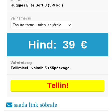
Mähkmed:
Huggies Elite Soft 3 (5-9 kg.)
Vali tarneviis
Hind:
39
€
Valmimisaeg:
Tellimisel - valmib 5 tööpäevaga.
Tellin!