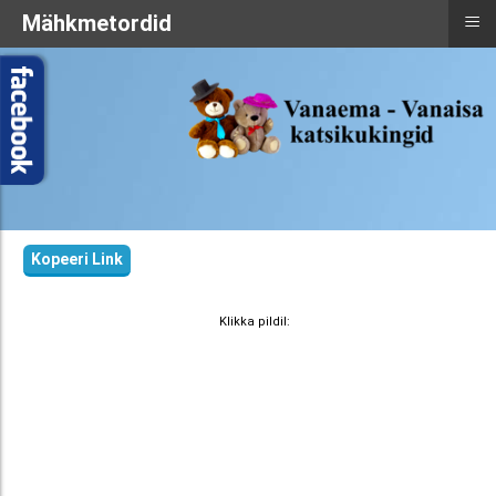
≡
Mähkmetordid
Kopeeri Link