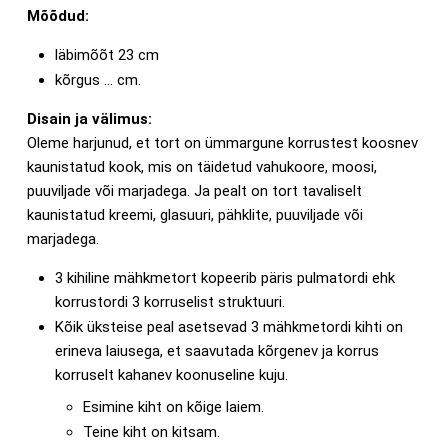
Mõõdud:
läbimõõt 23 cm
kõrgus ... cm.
Disain ja välimus:
Oleme harjunud, et tort on ümmargune korrustest koosnev
kaunistatud kook, mis on täidetud vahukoore, moosi,
puuviljade või marjadega. Ja pealt on tort tavaliselt
kaunistatud kreemi, glasuuri, pähklite, puuviljade või
marjadega.
3 kihiline mähkmetort kopeerib päris pulmatordi ehk
korrustordi 3 korruselist struktuuri.
Kõik üksteise peal asetsevad 3 mähkmetordi kihti on
erineva laiusega, et saavutada kõrgenev ja korrus
korruselt kahanev koonuseline kuju.
Esimine kiht on kõige laiem.
Teine kiht on kitsam.