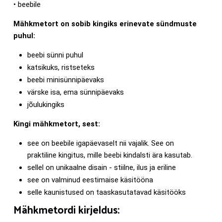
• beebile
Mähkmetort on sobib kingiks erinevate sündmuste
puhul:
beebi sünni puhul
katsikuks, ristseteks
beebi minisünnipäevaks
värske isa, ema sünnipäevaks
jõulukingiks
Kingi mähkmetort, sest:
see on beebile igapäevaselt nii vajalik. See on
praktiline kingitus, mille beebi kindalsti ära kasutab.
sellel on unikaalne disain - stiilne, ilus ja eriline
see on valminud eestimaise käsitööna
selle kaunistused on taaskasutatavad käsitööks
Mähkmetordi kirjeldus: