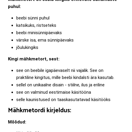
puhul:
beebi sünni puhul
katsikuks, ristseteks
beebi minisünnipäevaks
värske isa, ema sünnipäevaks
jõulukingiks
Kingi mähkmetort, sest:
see on beebile igapäevaselt nii vajalik. See on
praktiline kingitus, mille beebi kindalsti ära kasutab.
sellel on unikaalne disain - stiilne, ilus ja eriline
see on valminud eestimaise käsitööna
selle kaunistused on taaskasutatavad käsitööks
Mähkmetordi kirjeldus:
Mõõdud: