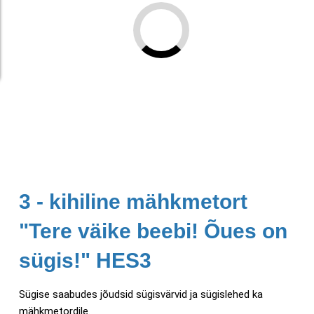
3 - kihiline mähkmetort
"Tere väike beebi! Õues on
sügis!" HES3
Sügise saabudes jõudsid sügisvärvid ja sügislehed ka
mähkmetordile.