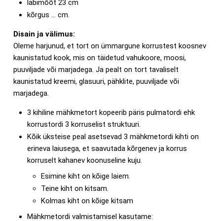
läbimõõt 23 cm
kõrgus ... cm.
Disain ja välimus:
Oleme harjunud, et tort on ümmargune korrustest koosnev
kaunistatud kook, mis on täidetud vahukoore, moosi,
puuviljade või marjadega. Ja pealt on tort tavaliselt
kaunistatud kreemi, glasuuri, pähklite, puuviljade või
marjadega.
3 kihiline mähkmetort kopeerib päris pulmatordi ehk
korrustordi 3 korruselist struktuuri.
Kõik üksteise peal asetsevad 3 mähkmetordi kihti on
erineva laiusega, et saavutada kõrgenev ja korrus
korruselt kahanev koonuseline kuju.
Esimine kiht on kõige laiem.
Teine kiht on kitsam.
Kolmas kiht on kõige kitsam
Mähkmetordi valmistamisel kasutame: