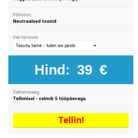
Põhitoon:
Neutraalsed toonid
Vali tarneviis
Hind:
39
€
Valmimisaeg:
Tellimisel - valmib 5 tööpäevaga.
Tellin!