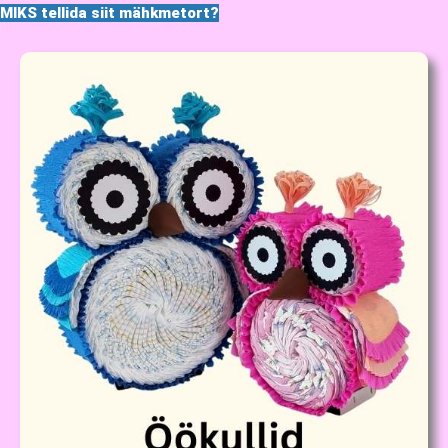
MIKS tellida siit mähkmetort?