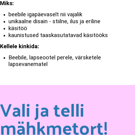
Miks:
beebile igapäevaselt nii vajalik
unikaalne disain - stiilne, ilus ja eriline
käsitöö
kaunistused taaskasutatavad käsitööks
Kellele kinkida:
Beebile, lapseootel perele, värsketele
lapsevanematel
Vali ja telli
mähkmetort!