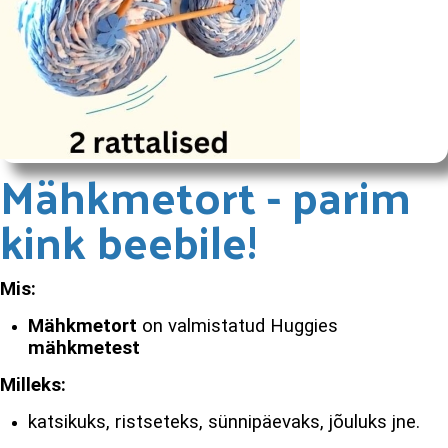
Mähkmetort - parim
kink beebile!
Mis:
Mähkmetort
on valmistatud Huggies
mähkmetest
Milleks:
katsikuks, ristseteks, sünnipäevaks, jõuluks jne.