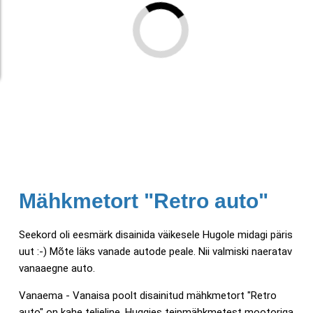
Mähkmetort "Retro auto"
Seekord oli eesmärk disainida väikesele Hugole midagi päris
uut :-) Mõte läks vanade autode peale. Nii valmiski naeratav
vanaaegne auto.
Vanaema - Vanaisa poolt disainitud mähkmetort "Retro
auto" on kahe teljeline, Huggies teipmähkmetest mootoriga,