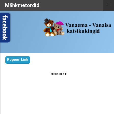
≡
Mähkmetordid
Kopeeri Link