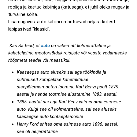
rooliga ja kaetud kabiiniga (katusega), et juhil oleks mugav ja
turvaline sõita.
Lisamugavus: auto kabiini ümbritsevad neljast küljest
läbipastvad "klaasid".
Kas Sa tead, et
auto
on vähemalt kolmerattaline ja
kaheteljeline mootorsõiduk reisijate või veoste vedamiseks
rööpmeta teedel või maastikul.
Kaasaegse auto aluseks sai aga töökindla ja
suhteliselt kompaktse kahetaktilise
sisepõlemismootori loomine Karl Benzi poolt 1879.
aastal ja nende tootmise alustamine 1883. aastal.
1885. aastal sai aga Karl Benz valmis oma esimese
auto. Kuigi see oli kolmerattaline, sai see aluseks
kaasaegse auto kontseptsioonile.
Henry Ford ehitas oma esimese auto 1896. aastal,
see oli neljarattaline.