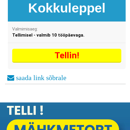
Kokkuleppel
Valmimisaeg:
Tellimisel - valmib 10 tööpäevaga.
Tellin!