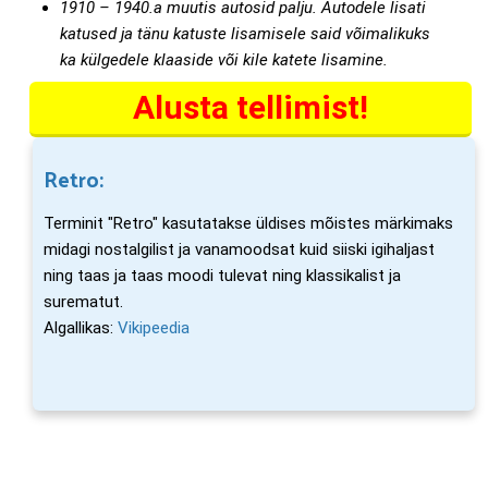
1910 – 1940.a muutis autosid palju. Autodele lisati
katused ja tänu katuste lisamisele said võimalikuks
ka külgedele klaaside või kile katete lisamine.
Alusta tellimist!
Retro:
Terminit "Retro" kasutatakse üldises mõistes märkimaks
midagi nostalgilist ja vanamoodsat kuid siiski igihaljast
ning taas ja taas moodi tulevat ning klassikalist ja
surematut.
Algallikas:
Vikipeedia