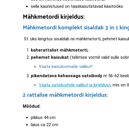
selle kaunistused on taaskasutatavad käsitööks.
Mähkmetordi kirjeldus:
Mähkmetordi komplekt sisaldab 3 in 1 king
St. üks kingitus sisaldab nii mähkmetorti, pehmet kaisu
kaherattalist mähkmetorti;
pehemet kaisukat
(tellimise vormil valid sulle sob
Vaata kaisuloomade valikut!
pikendatava kehaosaga satsibody
nr 56-62 beebi
Vaata satsibodyde valikut ja kirjeldust
, mis on 
2 rattalise mähkmetordi kirjeldus:
Mõõdud:
pikkus 44 cm
laius ca 22 cm