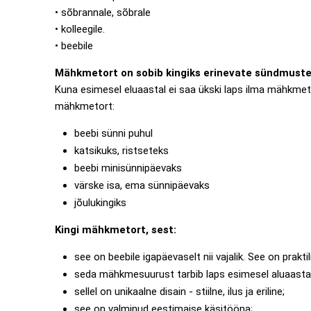
• sõbrannale, sõbrale
• kolleegile.
• beebile
Mähkmetort on sobib kingiks erinevate sündmuste
Kuna esimesel eluaastal ei saa ükski laps ilma mähkme
mähkmetort:
beebi sünni puhul
katsikuks, ristseteks
beebi minisünnipäevaks
värske isa, ema sünnipäevaks
jõulukingiks
Kingi mähkmetort, sest:
see on beebile igapäevaselt nii vajalik. See on praktil
seda mähkmesuurust tarbib laps esimesel aluaasta
sellel on unikaalne disain - stiilne, ilus ja eriline;
see on valminud eestimaise käsitööna;