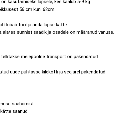
on kasutamiseks lapsele, kes kaalub 5-9 kg.
pikkusest 56 cm kuni 62cm.
nalt lubab tootja anda lapse kätte.
a alates sünnist saadik ja osadele on määranud vanuse.
le tellitakse meiepoolne transport on pakendatud
tud uude puhtasse kilekotti ja seejärel pakendatud
imuse saabumist.
e kätte saanud.