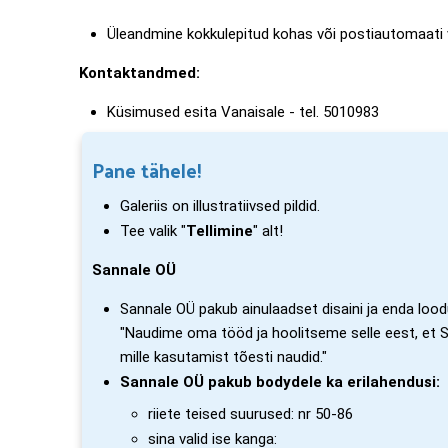
Üleandmine kokkulepitud kohas või postiautomaati
Kontaktandmed:
Küsimused esita Vanaisale - tel. 5010983
Pane tähele!
Galeriis on illustratiivsed pildid.
Tee valik "
Tellimine
" alt!
Sannale OÜ
Sannale OÜ pakub ainulaadset disaini ja enda loodud
"Naudime oma tööd ja hoolitseme selle eest, et Sin
mille kasutamist tõesti naudid."
Sannale OÜ pakub bodydele ka erilahendusi:
riiete teised suurused: nr 50-86
sina valid ise kanga: