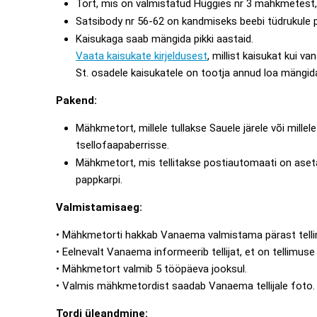
Tort, mis on valmistatud Huggies nr 3 mähkmetest, 
Satsibody nr 56-62 on kandmiseks beebi tüdrukule 
Kaisukaga saab mängida pikki aastaid.
Vaata kaisukate kirjeldusest
, millist kaisukat kui va
St. osadele kaisukatele on tootja annud loa mängid
Pakend:
Mähkmetort, millele tullakse Sauele järele või mille
tsellofaapaberrisse.
Mähkmetort, mis tellitakse postiautomaati on aseta
pappkarpi.
Valmistamisaeg:
• Mähkmetorti hakkab Vanaema valmistama pärast tell
• Eelnevalt Vanaema informeerib tellijat, et on tellimus
• Mähkmetort valmib 5 tööpäeva jooksul.
• Valmis mähkmetordist saadab Vanaema tellijale foto.
Tordi üleandmine: