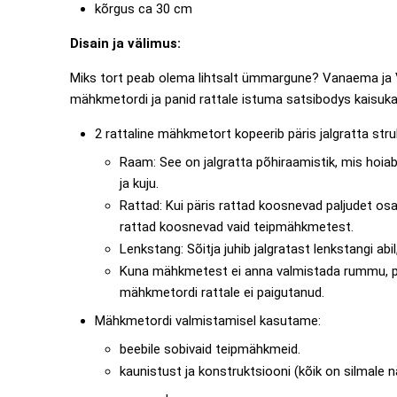
kõrgus ca 30 cm
Disain ja välimus:
Miks tort peab olema lihtsalt ümmargune? Vanaema ja Van
mähkmetordi ja panid rattale istuma satsibodys kaisuka
2 rattaline mähkmetort kopeerib päris jalgratta stru
Raam: See on jalgratta põhiraamistik, mis hoiab
ja kuju.
Rattad: Kui päris rattad koosnevad paljudet osa
rattad koosnevad vaid teipmähkmetest.
Lenkstang: Sõitja juhib jalgratast lenkstangi abi
Kuna mähkmetest ei anna valmistada rummu, pidu
mähkmetordi rattale ei paigutanud.
Mähkmetordi valmistamisel kasutame:
beebile sobivaid teipmähkmeid.
kaunistust ja konstruktsiooni (kõik on silmale n