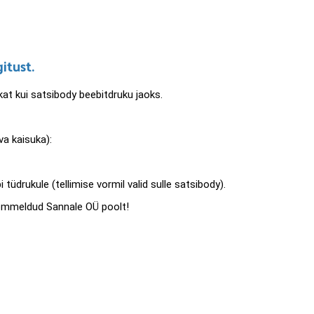
itust.
kat kui satsibody beebitdruku jaoks.
iva kaisuka):
 tüdrukule (tellimise vormil valid sulle satsibody).
õmmeldud Sannale OÜ poolt!