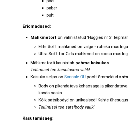
pael
paber
puit
Eriomadused:
Mähkmetort
on valmistatud 'Huggies nr 3' teipmä
Elite Soft mähkmed on valge - roheka mustriga
Ultra Soft for Girls mähkmed on roosa mustrig
Mähkmetorti kaunistab
pehme
kaisukas.
Tellimisel tee kaisulooma valik!
Kaisuka seljas on
Sannale OÜ
poolt õmmeldud
sats
Body on pikendatava kehaosaga ja pikendatavate
kanda saaks.
Kõik satsibodyd on unikaalsed! Kahte ühesugust 
Tellimisel tee satsibody valik!
Kasutamisaeg: