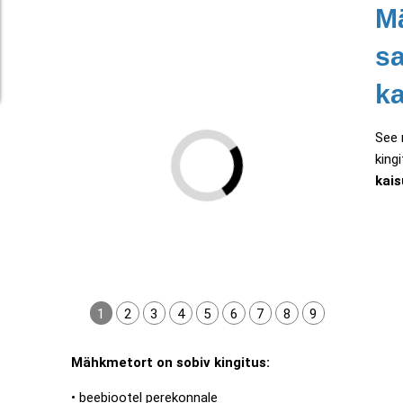
M
sa
ka
See 
king
kais
1
2
3
4
5
6
7
8
9
Mähkmetort on sobiv kingitus:
• beebiootel perekonnale