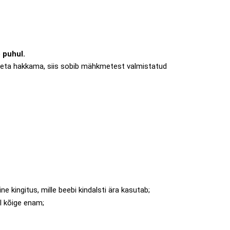
 puhul.
teta hakkama, siis sobib mähkmetest valmistatud
ine kingitus, mille beebi kindalsti ära kasutab;
l kõige enam;