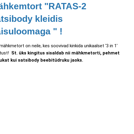
ähkemtort "RATAS-2
tsibody kleidis
isuloomaga " !
mähkmetort on neile, kes soovivad kinkida unikaalset '3 in 1'
itust!
St. üks kingitus sisaldab nii mähkmetorti, pehmet
ukat kui satsibody beebitüdruku jaoks.