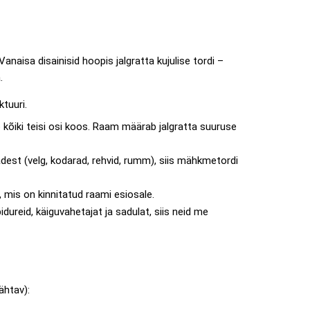
aisa disainisid hoopis jalgratta kujulise tordi –
.
ktuuri.
 kõiki teisi osi koos. Raam määrab jalgratta suuruse
dest (velg, kodarad, rehvid, rumm), siis mähkmetordi
l, mis on kinnitatud raami esiosale.
reid, käiguvahetajat ja sadulat, siis neid me
ähtav):