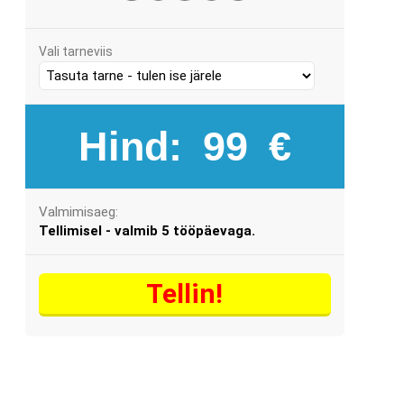
Vali tarneviis
Hind:
99
€
Valmimisaeg:
Tellimisel - valmib 5 tööpäevaga.
Tellin!