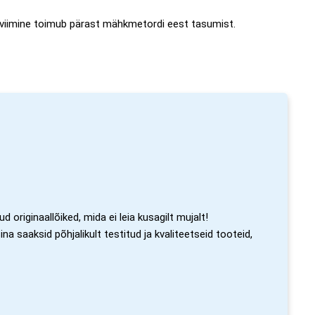
 viimine toimub pärast mähkmetordi eest tasumist.
 originaallõiked, mida ei leia kusagilt mujalt!
a saaksid põhjalikult testitud ja kvaliteetseid tooteid,