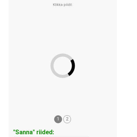
1
2
"Sanna" riided: