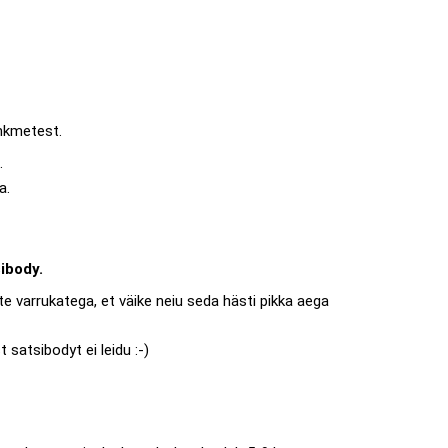
hkmetest.
.
a.
ibody.
 varrukatega, et väike neiu seda hästi pikka aega
satsibodyt ei leidu :-)