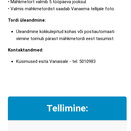
• Mähkmetort valmib 5 tööpäeva jooksul.
• Valmis mähkmetordist saadab Vanaema tellijale foto.
Tordi üleandmine:
Üleandmine kokkulepitud kohas või postiautomaati
viimine toimub pärast mähkmetordi eest tasumist.
Kontaktandmed:
Küsimused esita Vanaisale - tel. 5010983
Tellimine: