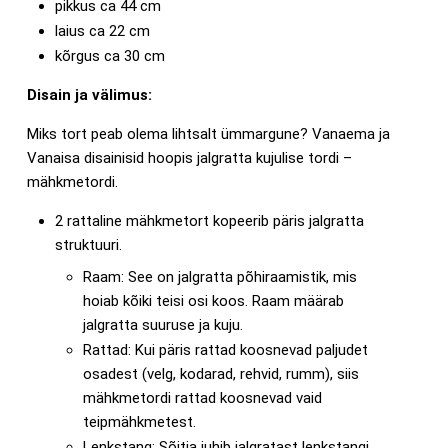
pikkus ca 44 cm
laius ca 22 cm
kõrgus ca 30 cm
Disain ja välimus:
Miks tort peab olema lihtsalt ümmargune? Vanaema ja
Vanaisa disainisid hoopis jalgratta kujulise tordi –
mähkmetordi.
2 rattaline mähkmetort kopeerib päris jalgratta
struktuuri.
Raam: See on jalgratta põhiraamistik, mis
hoiab kõiki teisi osi koos. Raam määrab
jalgratta suuruse ja kuju.
Rattad: Kui päris rattad koosnevad paljudet
osadest (velg, kodarad, rehvid, rumm), siis
mähkmetordi rattad koosnevad vaid
teipmähkmetest.
Lenkstang: Sõitja juhib jalgratast lenkstangi