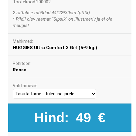
Tootekood:200002
2-rattalise mõõdud:44*22*30cm (p*l*k).
* Pildil olev raamat "Sipsik" on illustreeriv ja ei ole
müügis!
Mähkmed:
HUGGIES Ultra Comfort 3 Girl (5-9 kg.)
Põhitoon:
Roosa
Vali tarneviis
Hind:
49
€