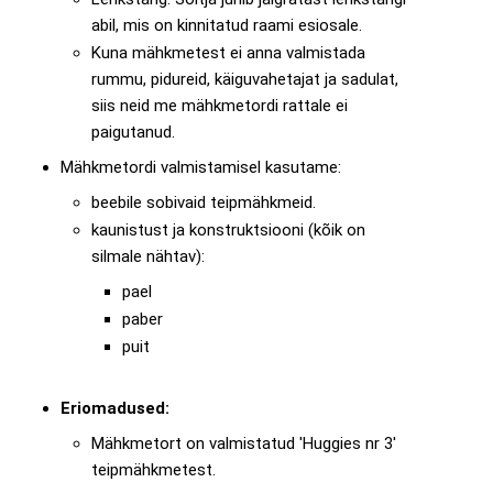
abil, mis on kinnitatud raami esiosale.
Kuna mähkmetest ei anna valmistada
rummu, pidureid, käiguvahetajat ja sadulat,
siis neid me mähkmetordi rattale ei
paigutanud.
Mähkmetordi valmistamisel kasutame:
beebile sobivaid teipmähkmeid.
kaunistust ja konstruktsiooni (kõik on
silmale nähtav):
pael
paber
puit
Eriomadused:
Mähkmetort on valmistatud 'Huggies nr 3'
teipmähkmetest.