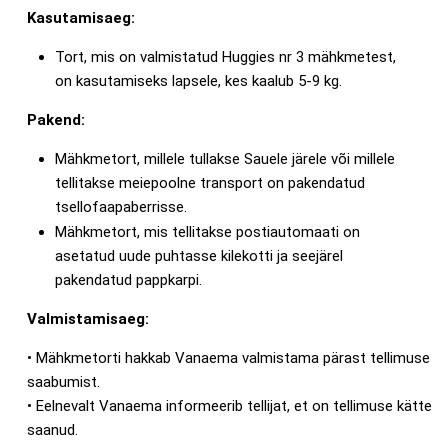
Kasutamisaeg:
Tort, mis on valmistatud Huggies nr 3 mähkmetest,
on kasutamiseks lapsele, kes kaalub 5-9 kg.
Pakend:
Mähkmetort, millele tullakse Sauele järele või millele
tellitakse meiepoolne transport on pakendatud
tsellofaapaberrisse.
Mähkmetort, mis tellitakse postiautomaati on
asetatud uude puhtasse kilekotti ja seejärel
pakendatud pappkarpi.
Valmistamisaeg:
• Mähkmetorti hakkab Vanaema valmistama pärast tellimuse
saabumist.
• Eelnevalt Vanaema informeerib tellijat, et on tellimuse kätte
saanud.