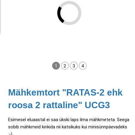
1
2
3
4
Mähkemtort "RATAS-2 ehk
roosa 2 rattaline" UCG3
Esimesel eluaastal ei saa ükski laps ilma mähkmeteta. Seega
sobib mähkmeid kinkida nii katsikuks kui minisünnpäevadeks
:-)