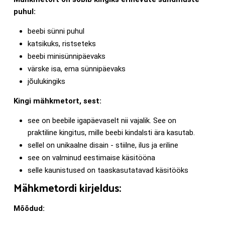
puhul:
beebi sünni puhul
katsikuks, ristseteks
beebi minisünnipäevaks
värske isa, ema sünnipäevaks
jõulukingiks
Kingi mähkmetort, sest:
see on beebile igapäevaselt nii vajalik. See on
praktiline kingitus, mille beebi kindalsti ära kasutab.
sellel on unikaalne disain - stiilne, ilus ja eriline
see on valminud eestimaise käsitööna
selle kaunistused on taaskasutatavad käsitööks
Mähkmetordi kirjeldus:
Mõõdud: