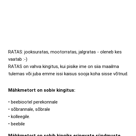
RATAS: jooksuratas, mootorratas, jalgratas - oleneb kes
vaatab :-)
RATAS on vahva kingitus, kui pisike ime on siia maailma
tulemas või juba emme issi kaisus sooja koha sisse võtnud.
Mähkmetort on sobiv kingitus:
• beebiootel perekonnale
• sõbrannale, sõbrale
• kolleegile.
• beebile
Mähkmetort on sobib kingiks erinevate sündmuste