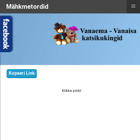
≡
Mähkmetordid
Kopeeri Link