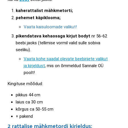
kaherattalist mähkmetorti;
pehemet käpiklooma;
Vaata kaisuloomade valikut!
pikendatava kehaosaga kirjut bodyt
nr 56-62
beebi jaoks (tellimise vormil valid sulle sobiva
seeliku).
Vaata kohe saadal olevate beebiriiete valikut
ja kirjeldust
, mis on õmmeldud Sannale OÜ
poolt!
Kingituse mõõdud:
pikkus 44 cm
laius ca 30 cm
kõrgus ca 50-55 cm
+ pakend
2 rattalise mähkmetordi kirjeldus: