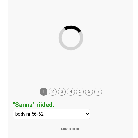
1
2
3
4
5
6
7
"Sanna" riided: