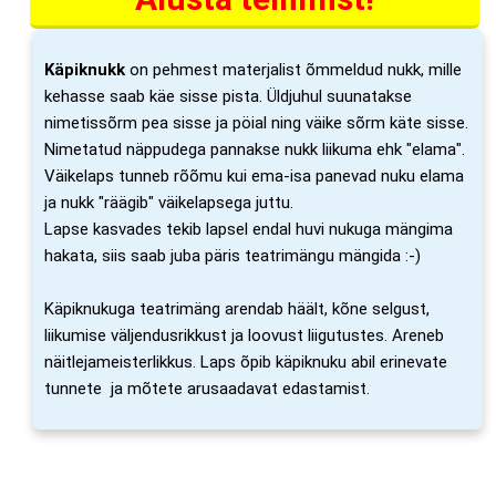
Käpiknukk
on pehmest materjalist õmmeldud nukk, mille
kehasse saab käe sisse pista. Üldjuhul suunatakse
nimetissõrm pea sisse ja pöial ning väike sõrm käte sisse.
Nimetatud näppudega pannakse nukk liikuma ehk "elama".
Väikelaps tunneb rõõmu kui ema-isa panevad nuku elama
ja nukk "räägib" väikelapsega juttu.
Lapse kasvades tekib lapsel endal huvi nukuga mängima
hakata, siis saab juba päris teatrimängu mängida :-)
Käpiknukuga teatrimäng arendab häält, kõne selgust,
liikumise väljendusrikkust ja loovust liigutustes. Areneb
näitlejameisterlikkus. Laps õpib käpiknuku abil erinevate
tunnete ja mõtete arusaadavat edastamist.