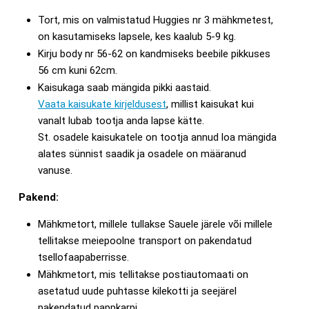
Tort, mis on valmistatud Huggies nr 3 mähkmetest,
on kasutamiseks lapsele, kes kaalub 5-9 kg.
Kirju body nr 56-62 on kandmiseks beebile pikkuses
56 cm kuni 62cm.
Kaisukaga saab mängida pikki aastaid.
Vaata kaisukate kirjeldusest
, millist kaisukat kui
vanalt lubab tootja anda lapse kätte.
St. osadele kaisukatele on tootja annud loa mängida
alates sünnist saadik ja osadele on määranud
vanuse.
Pakend:
Mähkmetort, millele tullakse Sauele järele või millele
tellitakse meiepoolne transport on pakendatud
tsellofaapaberrisse.
Mähkmetort, mis tellitakse postiautomaati on
asetatud uude puhtasse kilekotti ja seejärel
pakendatud pappkarpi.