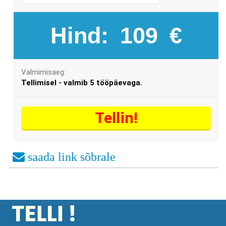
Hind:
109
€
Valmimisaeg:
Tellimisel - valmib 5 tööpäevaga.
Tellin!