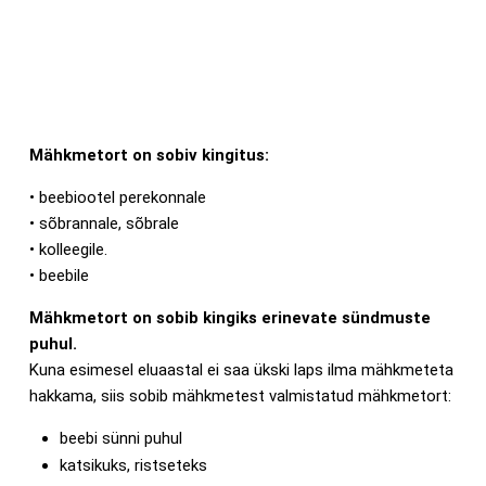
Mähkmetort on sobiv kingitus:
• beebiootel perekonnale
• sõbrannale, sõbrale
• kolleegile.
• beebile
Mähkmetort on sobib kingiks erinevate sündmuste
puhul.
Kuna esimesel eluaastal ei saa ükski laps ilma mähkmeteta
hakkama, siis sobib mähkmetest valmistatud mähkmetort:
beebi sünni puhul
katsikuks, ristseteks