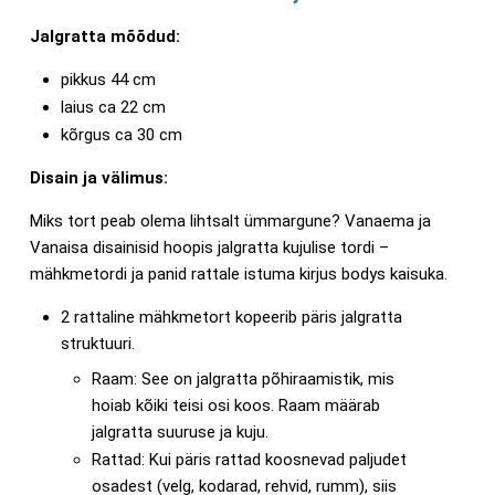
Jalgratta mõõdud:
pikkus 44 cm
laius ca 22 cm
kõrgus ca 30 cm
Disain ja välimus:
Miks tort peab olema lihtsalt ümmargune? Vanaema ja
Vanaisa disainisid hoopis jalgratta kujulise tordi –
mähkmetordi ja panid rattale istuma kirjus bodys kaisuka.
2 rattaline mähkmetort kopeerib päris jalgratta
struktuuri.
Raam: See on jalgratta põhiraamistik, mis
hoiab kõiki teisi osi koos. Raam määrab
jalgratta suuruse ja kuju.
Rattad: Kui päris rattad koosnevad paljudet
osadest (velg, kodarad, rehvid, rumm), siis