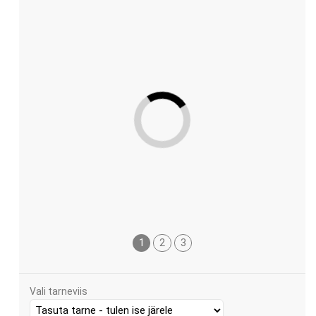
1
2
3
Vali tarneviis