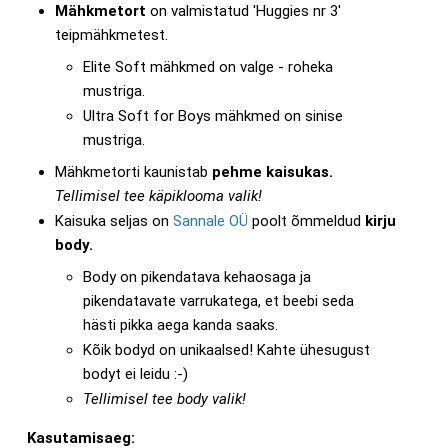
Mähkmetort
on valmistatud 'Huggies nr 3'
teipmähkmetest.
Elite Soft mähkmed on valge - roheka
mustriga.
Ultra Soft for Boys mähkmed on sinise
mustriga.
Mähkmetorti kaunistab
pehme
kaisukas.
Tellimisel tee käpiklooma valik!
Kaisuka seljas on
Sannale OÜ
poolt õmmeldud
kirju
body.
Body on pikendatava kehaosaga ja
pikendatavate varrukatega, et beebi seda
hästi pikka aega kanda saaks.
Kõik bodyd on unikaalsed! Kahte ühesugust
bodyt ei leidu :-)
Tellimisel tee body valik!
Kasutamisaeg: