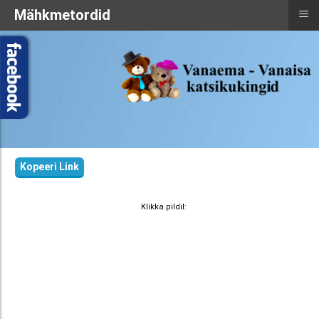
≡
Mähkmetordid
Kopeeri Link