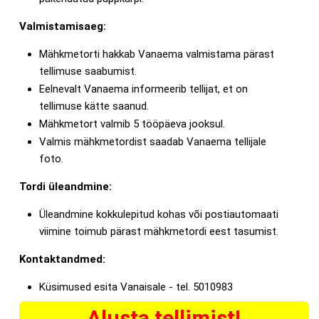
Valmistamisaeg:
Mähkmetorti hakkab Vanaema valmistama pärast
tellimuse saabumist.
Eelnevalt Vanaema informeerib tellijat, et on
tellimuse kätte saanud.
Mähkmetort valmib 5 tööpäeva jooksul.
Valmis mähkmetordist saadab Vanaema tellijale
foto.
Tordi üleandmine:
Üleandmine kokkulepitud kohas või postiautomaati
viimine toimub pärast mähkmetordi eest tasumist.
Kontaktandmed:
Küsimused esita Vanaisale - tel. 5010983
Alusta tellimist!