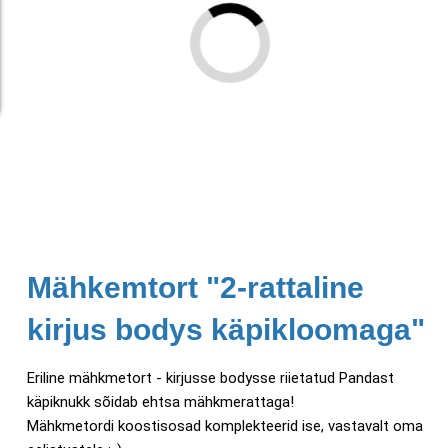
Mähkemtort "2-rattaline
kirjus bodys käpikloomaga"
Eriline mähkmetort - kirjusse bodysse riietatud Pandast
käpiknukk sõidab ehtsa mähkmerattaga!
Mähkmetordi koostisosad komplekteerid ise, vastavalt oma