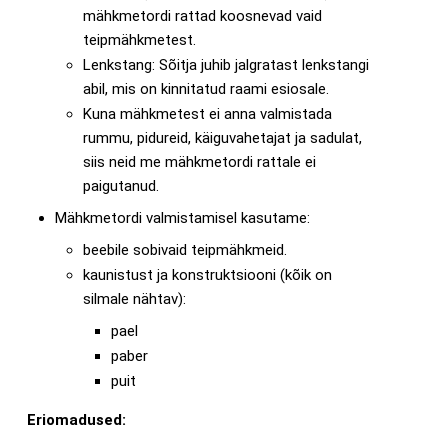
mähkmetordi rattad koosnevad vaid
teipmähkmetest.
Lenkstang: Sõitja juhib jalgratast lenkstangi
abil, mis on kinnitatud raami esiosale.
Kuna mähkmetest ei anna valmistada
rummu, pidureid, käiguvahetajat ja sadulat,
siis neid me mähkmetordi rattale ei
paigutanud.
Mähkmetordi valmistamisel kasutame:
beebile sobivaid teipmähkmeid.
kaunistust ja konstruktsiooni (kõik on
silmale nähtav):
pael
paber
puit
Eriomadused: