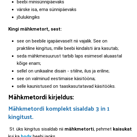
beebi minisünnipäevaks
värske isa, ema sünnipäevaks
jõulukingiks
Kingi mähkmetort, sest:
see on beebile igapäevaselt nii vajalik. See on
praktiline kingitus, mille beebi kindalsti ära kasutab;
seda mähkmesuurust tarbib laps esimesel aluaastal
kõige enam;
sellel on unikaalne disain - stiilne, ilus ja eriline;
see on valminud eestimaise käsitööna;
selle kaunistused on taaskasutatavad käsitööks.
Mähkmetordi kirjeldus:
Mähkmetordi komplekt sisaldab 3 in 1
kingitust.
St. üks kingitus sisaldab nii
mähkmetorti
, pehmet
kaisukat
kui ka
body
beebi jaoks.