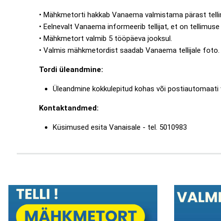
• Mähkmetorti hakkab Vanaema valmistama pärast tell
• Eelnevalt Vanaema informeerib tellijat, et on tellimus
• Mähkmetort valmib 5 tööpäeva jooksul.
• Valmis mähkmetordist saadab Vanaema tellijale foto.
Tordi üleandmine:
Üleandmine kokkulepitud kohas või postiautomaati
Kontaktandmed:
Küsimused esita Vanaisale - tel. 5010983