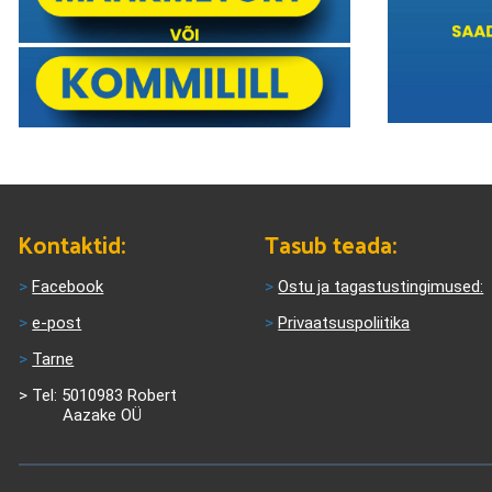
Kontaktid:
Tasub teada:
>
Facebook
>
Ostu ja tagastustingimused:
>
e-post
>
Privaatsuspoliitika
>
Tarne
>
Tel: 5010983 Robert
Aazake OÜ