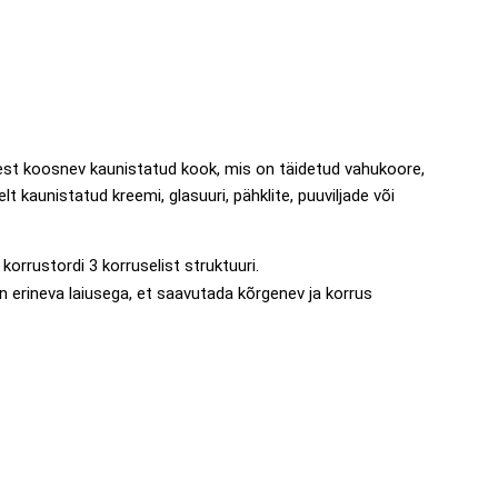
st koosnev kaunistatud kook, mis on täidetud vahukoore,
lt kaunistatud kreemi, glasuuri, pähklite, puuviljade või
korrustordi 3 korruselist struktuuri.
n erineva laiusega, et saavutada kõrgenev ja korrus