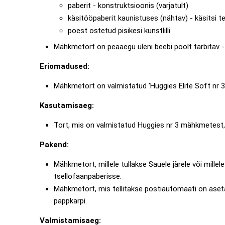
paberit - konstruktsioonis (varjatult)
käsitööpaberit kaunistuses (nähtav) - käsitsi t
poest ostetud pisikesi kunstlilli
Mähkmetort on peaaegu üleni beebi poolt tarbitav -
Eriomadused:
Mähkmetort on valmistatud 'Huggies Elite Soft nr 
Kasutamisaeg:
Tort, mis on valmistatud Huggies nr 3 mähkmetest, 
Pakend:
Mähkmetort, millele tullakse Sauele järele või mille
tsellofaanpaberisse.
Mähkmetort, mis tellitakse postiautomaati on aseta
pappkarpi.
Valmistamisaeg: