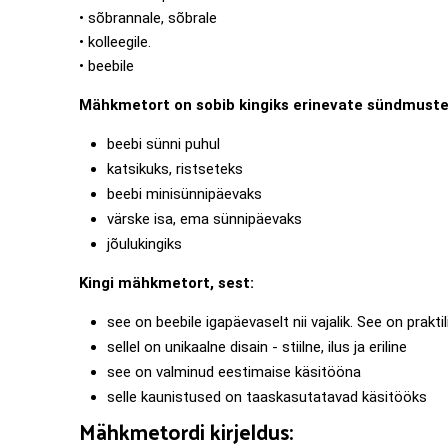
• sõbrannale, sõbrale
• kolleegile.
• beebile
Mähkmetort on sobib kingiks erinevate sündmuste
beebi sünni puhul
katsikuks, ristseteks
beebi minisünnipäevaks
värske isa, ema sünnipäevaks
jõulukingiks
Kingi mähkmetort, sest:
see on beebile igapäevaselt nii vajalik. See on praktil
sellel on unikaalne disain - stiilne, ilus ja eriline
see on valminud eestimaise käsitööna
selle kaunistused on taaskasutatavad käsitööks
Mähkmetordi kirjeldus: