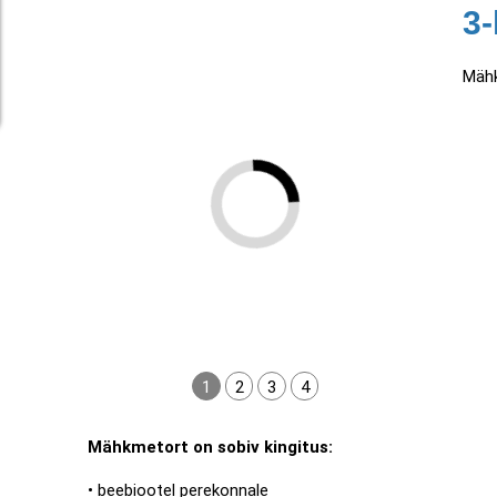
3-
Mähk
1
2
3
4
Mähkmetort on sobiv kingitus:
• beebiootel perekonnale