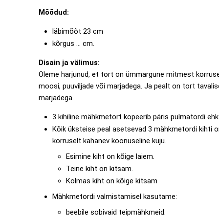
Mõõdud:
läbimõõt 23 cm
kõrgus ... cm.
Disain ja välimus:
Oleme harjunud, et tort on ümmargune mitmest korruse
moosi, puuviljade või marjadega. Ja pealt on tort tavalise
marjadega.
3 kihiline mähkmetort kopeerib päris pulmatordi ehk 
Kõik üksteise peal asetsevad 3 mähkmetordi kihti o
korruselt kahanev koonuseline kuju.
Esimine kiht on kõige laiem.
Teine kiht on kitsam.
Kolmas kiht on kõige kitsam
Mähkmetordi valmistamisel kasutame:
beebile sobivaid teipmähkmeid.