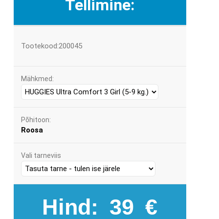
Tellimine:
Tootekood:200045
Mähkmed:
Põhitoon:
Roosa
Vali tarneviis
Hind:
39
€