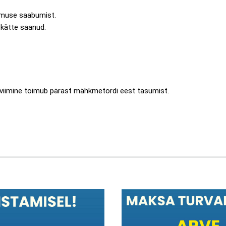
imuse saabumist.
e kätte saanud.
 viimine toimub pärast mähkmetordi eest tasumist.