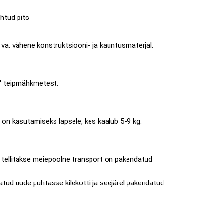
ehtud pits
 va. vähene konstruktsiooni- ja kauntusmaterjal.
3' teipmähkmetest.
on kasutamiseks lapsele, kes kaalub 5-9 kg.
le tellitakse meiepoolne transport on pakendatud
tud uude puhtasse kilekotti ja seejärel pakendatud