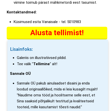
viimine toimub pärast mähkmetordi eest tasumist.
Kontaktandmed:
Küsimused esita Vanaisale - tel. 5010983
Alusta tellimist!
Lisainfoks:
Galeriis on illustratiivsed pildid.
Tee valik "
Tellimine
" alt!
Sannale OÜ
Sannale OÜ pakub ainulaadset disaini ja enda
loodud originaallõiked, mida ei leia kusagilt mujalt!
"Naudime oma tööd ja hoolitseme selle eest, et
Sina saaksid põhjalikult testitud ja kvaliteetseid
tooteid, mille kasutamist tõesti naudid."