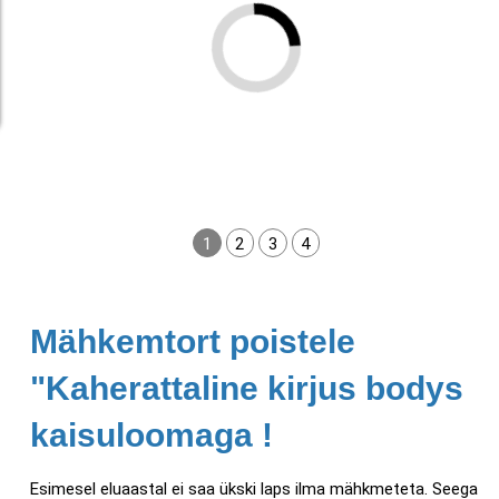
1
2
3
4
Mähkemtort poistele
"Kaherattaline kirjus bodys
kaisuloomaga !
Esimesel eluaastal ei saa ükski laps ilma mähkmeteta. Seega