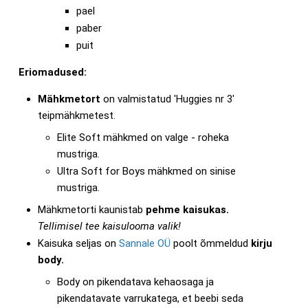
pael
paber
puit
Eriomadused:
Mähkmetort
on valmistatud 'Huggies nr 3'
teipmähkmetest.
Elite Soft mähkmed on valge - roheka
mustriga.
Ultra Soft for Boys mähkmed on sinise
mustriga.
Mähkmetorti kaunistab
pehme
kaisukas.
Tellimisel tee kaisulooma valik!
Kaisuka seljas on
Sannale OÜ
poolt õmmeldud
kirju
body.
Body on pikendatava kehaosaga ja
pikendatavate varrukatega, et beebi seda