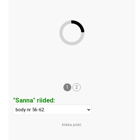
1
2
"Sanna" riided: