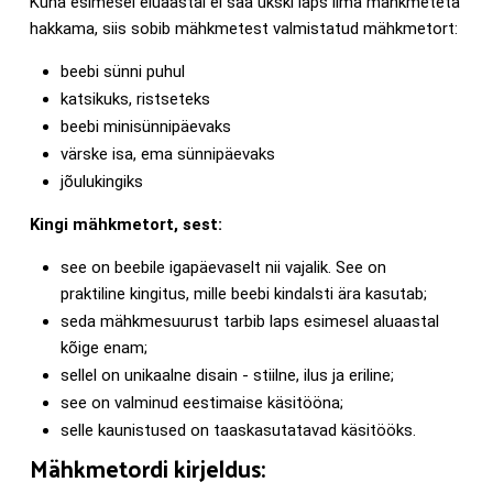
Kuna esimesel eluaastal ei saa ükski laps ilma mähkmeteta
hakkama, siis sobib mähkmetest valmistatud mähkmetort:
beebi sünni puhul
katsikuks, ristseteks
beebi minisünnipäevaks
värske isa, ema sünnipäevaks
jõulukingiks
Kingi mähkmetort, sest:
see on beebile igapäevaselt nii vajalik. See on
praktiline kingitus, mille beebi kindalsti ära kasutab;
seda mähkmesuurust tarbib laps esimesel aluaastal
kõige enam;
sellel on unikaalne disain - stiilne, ilus ja eriline;
see on valminud eestimaise käsitööna;
selle kaunistused on taaskasutatavad käsitööks.
Mähkmetordi kirjeldus: