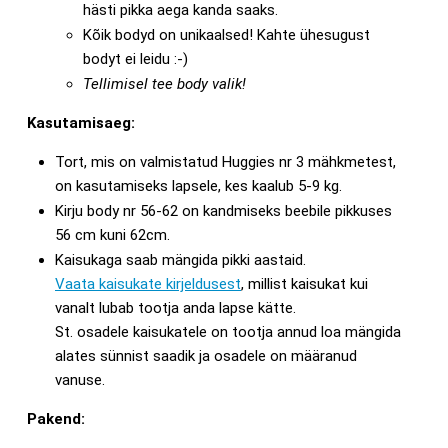
hästi pikka aega kanda saaks.
Kõik bodyd on unikaalsed! Kahte ühesugust
bodyt ei leidu :-)
Tellimisel tee body valik!
Kasutamisaeg:
Tort, mis on valmistatud Huggies nr 3 mähkmetest,
on kasutamiseks lapsele, kes kaalub 5-9 kg.
Kirju body nr 56-62 on kandmiseks beebile pikkuses
56 cm kuni 62cm.
Kaisukaga saab mängida pikki aastaid.
Vaata kaisukate kirjeldusest
, millist kaisukat kui
vanalt lubab tootja anda lapse kätte.
St. osadele kaisukatele on tootja annud loa mängida
alates sünnist saadik ja osadele on määranud
vanuse.
Pakend: