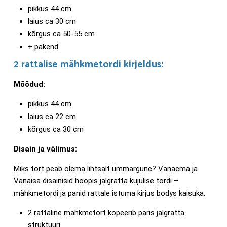
pikkus 44 cm
laius ca 30 cm
kõrgus ca 50-55 cm
+ pakend
2 rattalise mähkmetordi kirjeldus:
Mõõdud:
pikkus 44 cm
laius ca 22 cm
kõrgus ca 30 cm
Disain ja välimus:
Miks tort peab olema lihtsalt ümmargune? Vanaema ja
Vanaisa disainisid hoopis jalgratta kujulise tordi –
mähkmetordi ja panid rattale istuma kirjus bodys kaisuka.
2 rattaline mähkmetort kopeerib päris jalgratta
struktuuri.