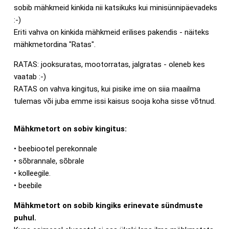
sobib mähkmeid kinkida nii katsikuks kui minisünnipäevadeks
:-)
Eriti vahva on kinkida mähkmeid erilises pakendis - näiteks
mähkmetordina "Ratas".
RATAS: jooksuratas, mootorratas, jalgratas - oleneb kes
vaatab :-)
RATAS on vahva kingitus, kui pisike ime on siia maailma
tulemas või juba emme issi kaisus sooja koha sisse võtnud.
Mähkmetort on sobiv kingitus:
• beebiootel perekonnale
• sõbrannale, sõbrale
• kolleegile.
• beebile
Mähkmetort on sobib kingiks erinevate sündmuste
puhul.