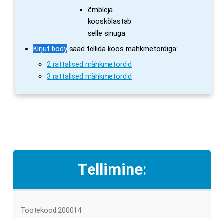
õmbleja
kooskõlastab
selle sinuga
Kirjut body
saad tellida koos mähkmetordiga:
2 rattalised mähkmetordid
3 rattalised mähkmetordid
Tellimine:
Tootekood:200014