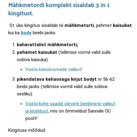
Mähkmetordi komplekt sisaldab 3 in 1
kingitust.
St. üks kingitus sisaldab nii
mähkmetorti
, pehmet
kaisukat
kui ka
body
beebi jaoks.
kaherattalist mähkmetorti;
pehemet kaisukat
(tellimise vormil valid sulle
sobiva kaisuka):
Vaata kaisuloomade valikut!
pikendatava kehaosaga kirjut bodyt
nr 56-62
beebi jaoks (tellimise vormil valid sulle sobiva
seeliku).
Vaata kohe saadal olevate beebiriiete valikut
ja kirjeldust
, mis on õmmeldud Sannale OÜ
poolt!
Kingituse mõõdud: