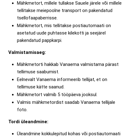
Mähkmetort, millele tullakse Sauele järele või millele
tellitakse meiepoolne transport on pakendatud
tsellofaapaberrisse.
Mähkmetort, mis tellitakse postiautomaati on
asetatud uude puhtasse kilekotti ja seejärel
pakendatud pappkarpi.
Valmistamisaeg:
Mähkmetorti hakkab Vanaema valmistama pärast
tellimuse saabumist.
Eelnevalt Vanaema informeerib tellijat, et on
tellimuse kätte saanud.
Mähkmetort valmib 5 tööpäeva jooksul.
Valmis mähkmetordist saadab Vanaema tellijale
foto.
Tordi üleandmine:
Üleandmine kokkulepitud kohas või postiautomaati