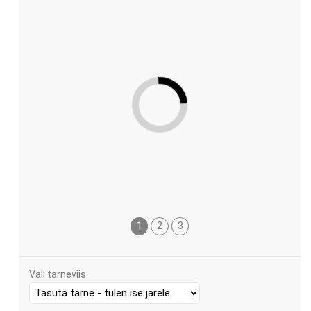
1
2
3
Vali tarneviis