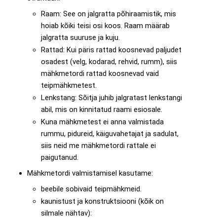
Raam: See on jalgratta põhiraamistik, mis
hoiab kõiki teisi osi koos. Raam määrab
jalgratta suuruse ja kuju.
Rattad: Kui päris rattad koosnevad paljudet
osadest (velg, kodarad, rehvid, rumm), siis
mähkmetordi rattad koosnevad vaid
teipmähkmetest.
Lenkstang: Sõitja juhib jalgratast lenkstangi
abil, mis on kinnitatud raami esiosale.
Kuna mähkmetest ei anna valmistada
rummu, pidureid, käiguvahetajat ja sadulat,
siis neid me mähkmetordi rattale ei
paigutanud.
Mähkmetordi valmistamisel kasutame:
beebile sobivaid teipmähkmeid.
kaunistust ja konstruktsiooni (kõik on
silmale nähtav):