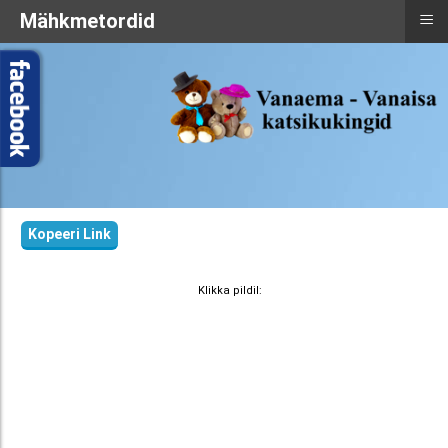
≡
Mähkmetordid
Kopeeri Link