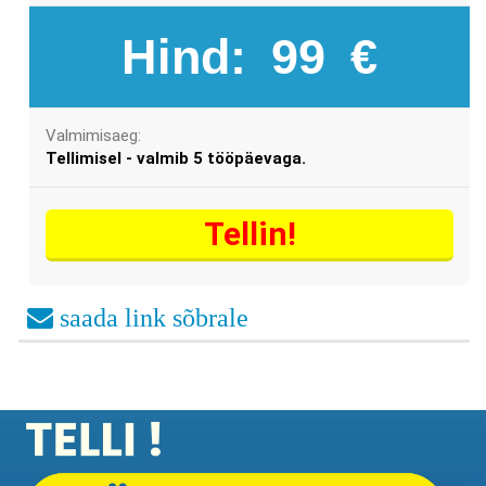
Hind:
99
€
Valmimisaeg:
Tellimisel - valmib 5 tööpäevaga.
Tellin!