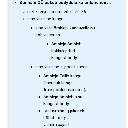
Sannale OÜ pakub bodydele ka erilahendusi:
riiete teised suurused: nr 50-86
sina valid ise kanga:
sina valid õmbleja kangavalikust
sobiva kanga
õmbleja õmbleb
kokkulepitud
kangast body
sina valid ise e-poest kanga:
õmbleja Tellib kanga
(lisandub kanga
transpordimaksumus);
õmbleja õmbleb sinu
kangast body.
Valmimisaeg pikeneb -
sõltub body
valmimisajast