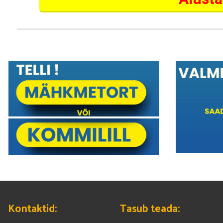
Kontaktid:
Tasub teada: