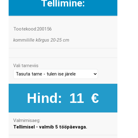
Tellimine:
Tootekood:200156
kommilille kõrgus 20-25 cm
Vali tarneviis
Hind:
11
€
Valmimisaeg:
Tellimisel - valmib 5 tööpäevaga.