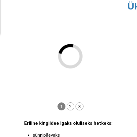
Ük
1
2
3
Eriline kingiidee igaks oluliseks hetkeks:
sünnipäevaks