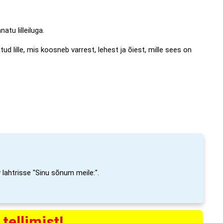
atu lilleiluga.
d lille, mis koosneb varrest, lehest ja õiest, mille sees on
arv lahtrisse "Sinu sõnum meile:".
tellimist!