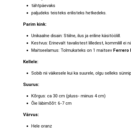
tähtpäevaks
paljudeks teisteks erilisteks hetkedeks.
Parim kink:
Unikaalne disain: Stiilne, ilus ja eriline käsitöölill.
Kestvus: Erinevalt tavalistest lilledest, kommilill ei nä
Maitseelamus: Tolmukateks on 1 maitsev
Ferrero
Kellele:
Sobib nii väikesele kui ka suurele, olgu selleks sünn
Suurus:
Kõrgus: ca 30 cm (pluss- miinus 4 cm)
Õie läbimõõt: 6-7 cm
Värvus:
Hele oranz