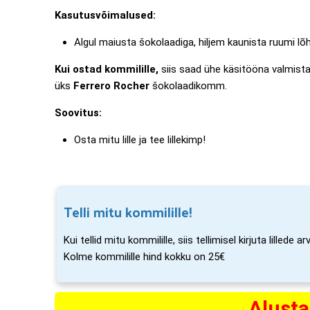
Kasutusvõimalused:
Algul maiusta šokolaadiga, hiljem kaunista ruumi lõhn
Kui ostad kommilille,
siis saad ühe käsitööna valmistatu
üks
Ferrero Rocher
šokolaadikomm.
Soovitus:
Osta mitu lille ja tee lillekimp!
Telli mitu kommilille!
Kui tellid mitu kommilille, siis tellimisel kirjuta lillede 
Kolme kommilille hind kokku on 25€
Alusta 