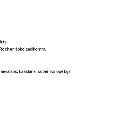
rtsi.
 Rocher
šokolaadikomm.
ipäevalaps, kaaslane, sõber või õpetaja.