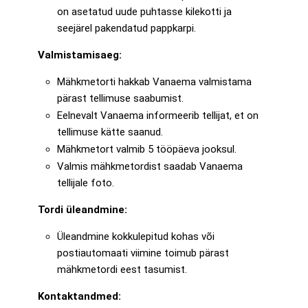
on asetatud uude puhtasse kilekotti ja
seejärel pakendatud pappkarpi.
Valmistamisaeg:
Mähkmetorti hakkab Vanaema valmistama
pärast tellimuse saabumist.
Eelnevalt Vanaema informeerib tellijat, et on
tellimuse kätte saanud.
Mähkmetort valmib 5 tööpäeva jooksul.
Valmis mähkmetordist saadab Vanaema
tellijale foto.
Tordi üleandmine:
Üleandmine kokkulepitud kohas või
postiautomaati viimine toimub pärast
mähkmetordi eest tasumist.
Kontaktandmed: