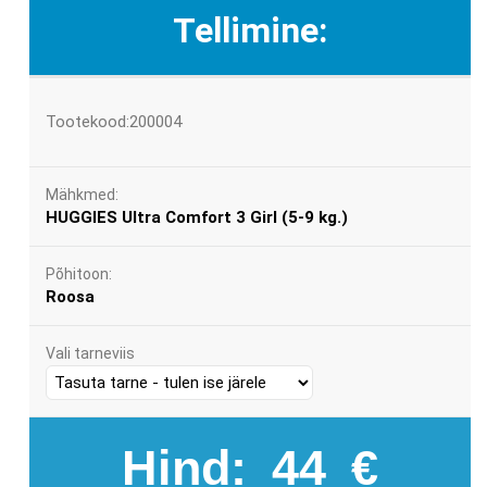
Tellimine:
Tootekood:200004
Mähkmed:
HUGGIES Ultra Comfort 3 Girl (5-9 kg.)
Põhitoon:
Roosa
Vali tarneviis
Hind:
44
€