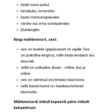
beebi sünni puhul
katsikuks, ristseteks
beebi minisünnipäevaks
värske isa, ema sünnipäevaks
jõulukingiks
Kingi mähkmetort, sest:
see on beebile igapäevaselt nii vajalik. See
on praktiline kingitus, mille beebi kindalsti ära
kasutab.
sellel on unikaalne disain - stiilne, ilus ja
eriline
see on valminud eestimaise käsitööna
selle kaunistused on taaskasutatavad
käsitööks
Mähkmetordi öökull kopeerib päris öökulli
kehaehitust.