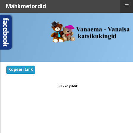
≡
Mähkmetordid
Kopeeri Link