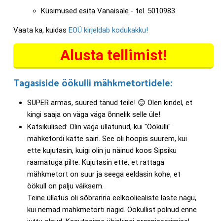
Küsimused esita Vanaisale - tel. 5010983
Vaata ka, kuidas
EOÜ kirjeldab kodukakku!
Alusta tellimist!
Tagasiside öökulli mähkmetortidele:
SUPER armas, suured tänud teile! 😊 Olen kindel, et
kingi saaja on väga väga õnnelik selle üle!
Katsikulised: Olin väga üllatunud, kui "Öökülli"
mähketordi kätte sain. See oli hoopis suurem, kui
ette kujutasin, kuigi olin ju näinud koos Sipsiku
raamatuga pilte. Kujutasin ette, et rattaga
mähkmetort on suur ja seega eeldasin kohe, et
öökull on palju väiksem.
Teine üllatus oli sõbranna eelkooliealiste laste nägu,
kui nemad mähkmetorti nägid. Öökullist polnud enne