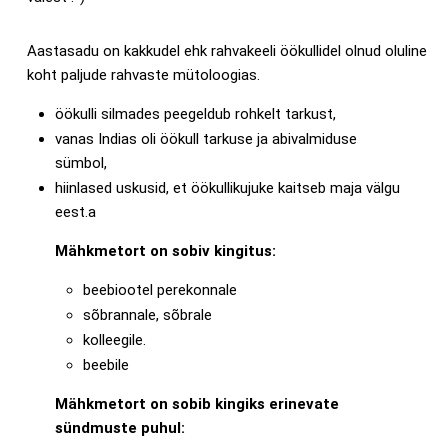
Aastasadu on kakkudel ehk rahvakeeli öökullidel olnud oluline
koht paljude rahvaste mütoloogias.
öökulli silmades peegeldub rohkelt tarkust,
vanas Indias oli öökull tarkuse ja abivalmiduse
sümbol,
hiinlased uskusid, et öökullikujuke kaitseb maja välgu
eest.a
Mähkmetort on sobiv kingitus:
beebiootel perekonnale
sõbrannale, sõbrale
kolleegile.
beebile
Mähkmetort on sobib kingiks erinevate
sündmuste puhul: