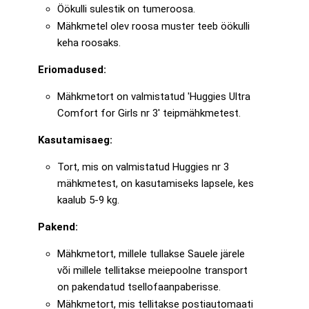
Öökulli sulestik on tumeroosa.
Mähkmetel olev roosa muster teeb öökulli
keha roosaks.
Eriomadused:
Mähkmetort on valmistatud 'Huggies Ultra
Comfort for Girls nr 3' teipmähkmetest.
Kasutamisaeg:
Tort, mis on valmistatud Huggies nr 3
mähkmetest, on kasutamiseks lapsele, kes
kaalub 5-9 kg.
Pakend:
Mähkmetort, millele tullakse Sauele järele
või millele tellitakse meiepoolne transport
on pakendatud tsellofaanpaberisse.
Mähkmetort, mis tellitakse postiautomaati