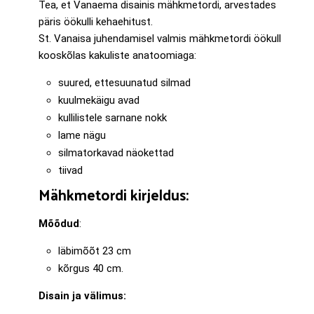
Tea, et Vanaema disainis mähkmetordi, arvestades
päris öökulli kehaehitust.
St. Vanaisa juhendamisel valmis mähkmetordi öökull
kooskõlas kakuliste anatoomiaga:
suured, ettesuunatud silmad
kuulmekäigu avad
kullilistele sarnane nokk
lame nägu
silmatorkavad näokettad
tiivad
Mähkmetordi kirjeldus:
Mõõdud
:
läbimõõt 23 cm
kõrgus 40 cm.
Disain ja välimus: