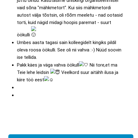
juttu olnud. Kasutasime ühiskingi organiseerimisel
vaid sõna "mähkmetort". Kui siis mähkmetordi
autost välja tõstsin, oli rõõm meeletu - nad ootasid
torti, kuid nägid midagi hoopis paremat - suurt
öökulli
Umbes aasta tagasi sain kolleegidelt kingiks pildil
oleva roosa öökulli. See oli nii vahva :-) Nüüd soovin
ise tellida.
Pakk käes ja väga vahva öökull
Nii tore,et ma
Teie lehe leidsin
Veelkord suur aitähh ilusa ja
kiire töö eest