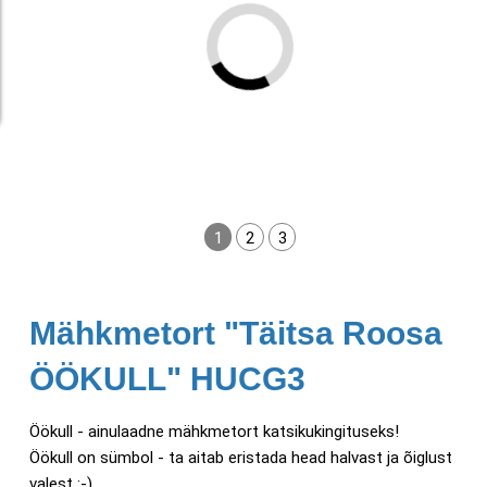
1
2
3
Mähkmetort "Täitsa Roosa
ÖÖKULL" HUCG3
Öökull - ainulaadne mähkmetort katsikukingituseks!
Öökull on sümbol - ta aitab eristada head halvast ja õiglust
valest :-)