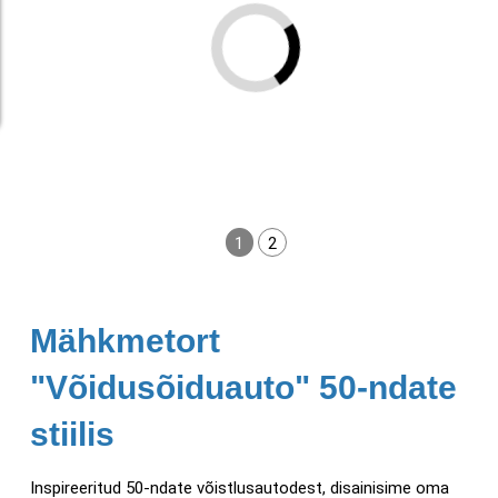
1
2
Mähkmetort
"Võidusõiduauto" 50-ndate
stiilis
Inspireeritud 50-ndate võistlusautodest, disainisime oma