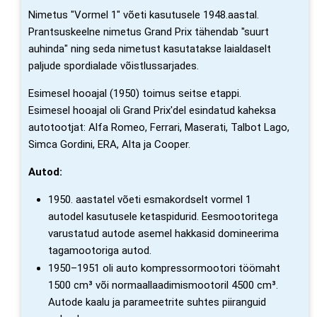
Nimetus "Vormel 1" võeti kasutusele 1948.aastal.
Prantsuskeelne nimetus Grand Prix tähendab "suurt
auhinda" ning seda nimetust kasutatakse laialdaselt
paljude spordialade võistlussarjades.
Esimesel hooajal (1950) toimus seitse etappi.
Esimesel hooajal oli Grand Prix'del esindatud kaheksa
autotootjat: Alfa Romeo, Ferrari, Maserati, Talbot Lago,
Simca Gordini, ERA, Alta ja Cooper.
Autod:
1950. aastatel võeti esmakordselt vormel 1
autodel kasutusele ketaspidurid. Eesmootoritega
varustatud autode asemel hakkasid domineerima
tagamootoriga autod.
1950–1951 oli auto kompressormootori töömaht
1500 cm³ või normaallaadimismootoril 4500 cm³.
Autode kaalu ja parameetrite suhtes piiranguid