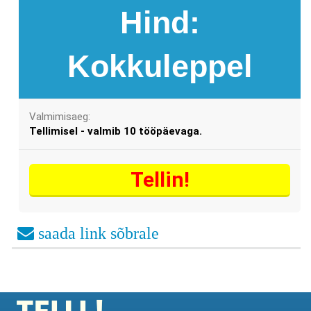
Hind:
Kokkuleppel
Valmimisaeg:
Tellimisel - valmib 10 tööpäevaga.
Tellin!