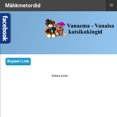
≡
Mähkmetordid
Kopeeri Link