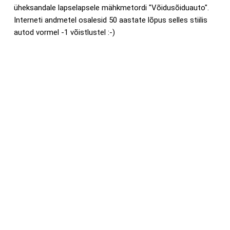
üheksandale lapselapsele mähkmetordi "Võidusõiduauto".
Interneti andmetel osalesid 50 aastate lõpus selles stiilis
autod vormel -1 võistlustel :-)