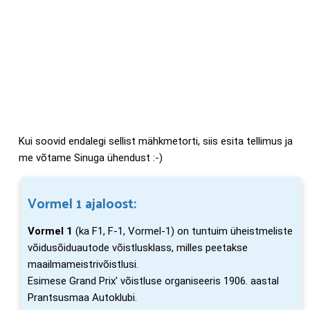
Kui soovid endalegi sellist mähkmetorti, siis esita tellimus ja
me võtame Sinuga ühendust :-)
Vormel 1 ajaloost:
Vormel 1
(ka F1, F-1, Vormel-1) on tuntuim üheistmeliste
võidusõiduautode võistlusklass, milles peetakse
maailmameistrivõistlusi.
Esimese Grand Prix' võistluse organiseeris 1906. aastal
Prantsusmaa Autoklubi.