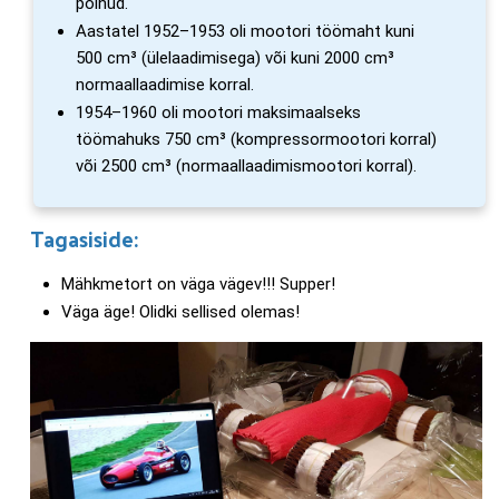
polnud.
Aastatel 1952–1953 oli mootori töömaht kuni
500 cm³ (ülelaadimisega) või kuni 2000 cm³
normaallaadimise korral.
1954–1960 oli mootori maksimaalseks
töömahuks 750 cm³ (kompressormootori korral)
või 2500 cm³ (normaallaadimismootori korral).
Tagasiside:
Mähkmetort on väga vägev!!! Supper!
Väga äge! Olidki sellised olemas!